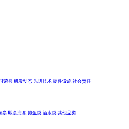
司荣誉
研发动态
先进技术
硬件设施
社会责任
海参
即食海参
鲍鱼类
酒水类
其他品类