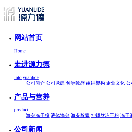
网站首页
Home
走进源力德
Into yuanlide
公司简介
公司党建
领导致辞
组织架构
企业文化
公
产品与营养
product
海参冻干粉
液体海参
海参胶囊
牡蛎肽冻干粉
冻干
公司新闻