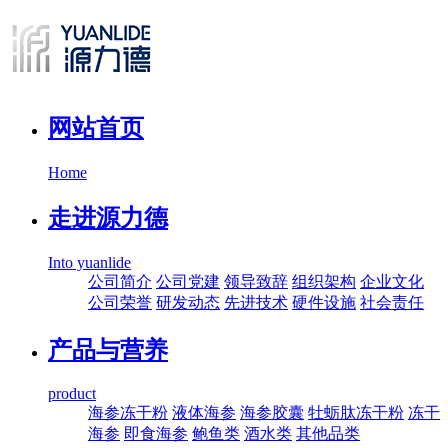
网站首页
Home
走进源力德
Into yuanlide
公司简介
公司党建
领导致辞
组织架构
企业文化
公司荣誉
研发动态
先进技术
硬件设施
社会责任
产品与营养
product
海参冻干粉
液体海参
海参胶囊
牡蛎肽冻干粉
冻干
海参
即食海参
鲍鱼类
酒水类
其他品类