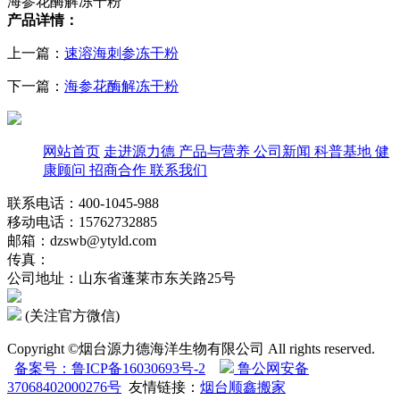
海参花酶解冻干粉
产品详情：
上一篇：
速溶海刺参冻干粉
下一篇：
海参花酶解冻干粉
网站首页
走进源力德
产品与营养
公司新闻
科普基地
健
康顾问
招商合作
联系我们
联系电话：400-1045-988
移动电话：15762732885
邮箱：dzswb@ytyld.com
传真：
公司地址：山东省蓬莱市东关路25号
(关注官方微信)
Copyright ©烟台源力德海洋生物有限公司 All rights reserved.
备案号：鲁ICP备16030693号-2
鲁公网安备
37068402000276号
友情链接：
烟台顺鑫搬家